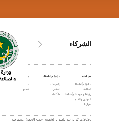
الشركاء
من نحن
برامج وأنشطة
وسائط
برامج وأنشطة
إنتيوصان
صور
الخلفية
النيفاره
فيديو
رؤيتنا و مهمتنا وأهدافنا
ملگاطه
المبادئ والقيم
أخبارنا
2026 مركز ترانيم للفنون الشعبية. جميع الحقوق محفوظة