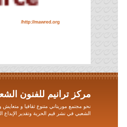
http://mawred.org/
مركز ترانيم للفنون الشعب
نحو مجتمع موريتاني متنوع ثقافيا و متعايش 
الشعبي في نشر قيم الحرية وتقدير الإبداع الف