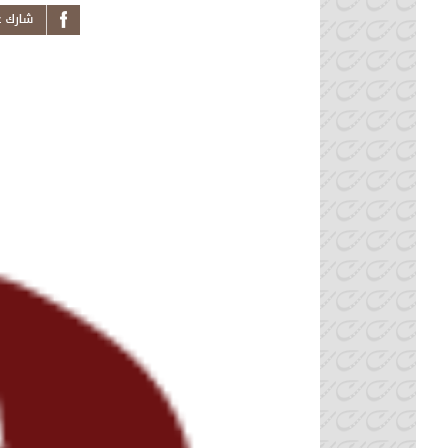
s News on
k From
auritanie