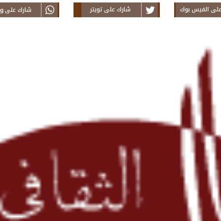
this Article on
Tweet this News on
Share thi
in From Teranim
Twitter From Teranim
Faceboo
Mauritanie
Mauritanie
Teranim M