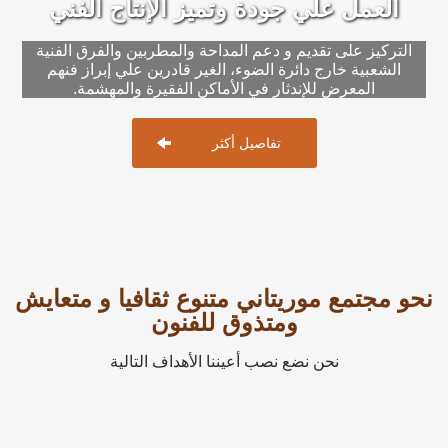
العمل علي جودة وتميز الإنتاج الفني
التركيز على تقديم و دعم المداحة والمطربين والفرق الفنية
الشعبية خارج دائرة الضوء، الغير قادرين علي إبراز فنهم
المعرض للإندثار في الأماكن الفقيرة والمهشمة.
تفاصيل أكثر
نحو مجتمع موريتاني متنوع ثقافيا و متعايش
ومتذوق للفنون
نحن نضع نصب أعيننا الأهداف التالية