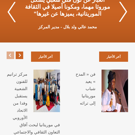
الإنشاد الديني في الثقافة العربية
موروثا مهما، ومكونا أصيلا في الثقافة
المشرقية"
الموريتانية، يميزها عن غيرها"
الباحث محمدو ولد احظانا
محمد عالي ولد بلال - مدير المركز
آخر الأخبار
آخر الأخبار
فن « المدح
مركز ترانيم
» يعيد
للفنون
شباب
الشعبية
موريتانيا
يستقبل
إلى تراثه
وفدا من
الاتحاد
الأوروبي
في موريتانيا لبحث آفاق
التعاون الثقافي والاجتماعي