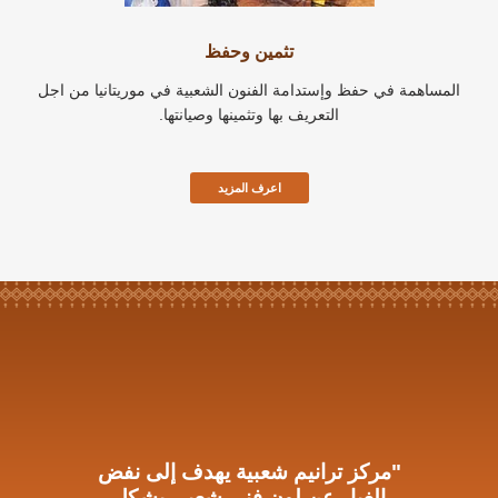
تثمين وحفظ
المساهمة في حفظ وإستدامة الفنون الشعبية في موريتانيا من اجل
التعريف بها وتثمينها وصيانتها.
اعرف المزيد
"مركز ترانيم شعبية يهدف إلى نفض
"المديح أدب راق، له مكانة عالية في
الثقافة الموريتانية، ويختلف عن
الغبار عن لون فني شعبي يشكل