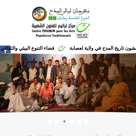
اريخ المدح في ولاية لعصابة
فضاء التنوع البيئي والثقافي يحت